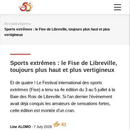
Aller
MAIN
au
NAVIGATION
contenu
principal
Accueil
-
Sport
-
Fil
Sports extrêmes : le Fise de Libreville, toujours plus haut et plus
d'Ariane
vertigineux
SPORT
Sports extrêmes : le Fise de Libreville,
toujours plus haut et plus vertigineux
Et de quatre ! Le Festival international des sports
extrêmes (Fise) a tenu sa 4e édition du 3 au 5 juillet à la
Baie des Rois de Libreville. Si l'an dernier l'événement
avait déjà conquis les amateurs de sensations fortes,
cette édition est montée d'un cran.
61
Line ALOMO
-
7 July 2026