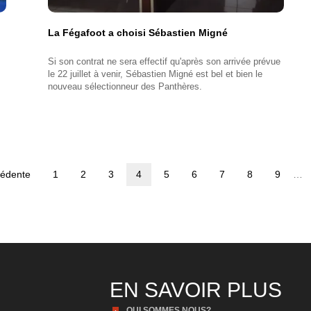
La Fégafoot a choisi Sébastien Migné
Si son contrat ne sera effectif qu'après son arrivée prévue
le 22 juillet à venir, Sébastien Migné est bel et bien le
nouveau sélectionneur des Panthères.
cédente
Page
1
Page
2
Page
3
Page
4
Page
5
Page
6
Page
7
Page
8
Page
9
…
dente
courante
EN SAVOIR PLUS
QUI SOMMES NOUS?