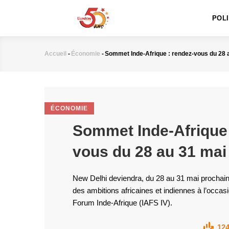
MAIN
Aller
NAVIGATION
au
POL
contenu
principal
Accueil
-
Économie
-
Sommet Inde-Afrique : rendez-vous du 28 a
Fil
d'Ariane
ÉCONOMIE
Sommet Inde-Afrique 
vous du 28 au 31 mai 
New Delhi deviendra, du 28 au 31 mai prochain
des ambitions africaines et indiennes à l’occ
Forum Inde-Afrique (IAFS IV).
12