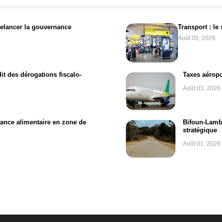
relancer la gouvernance
Transport : le
Août 05, 2026
t des dérogations fiscalo-
Taxes aéropo
Août 03, 2026
isance alimentaire en zone de
Bifoun-Lamba
stratégique
Août 01, 2026