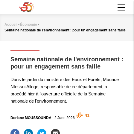
Aller
MAIN
au
NAVIGATION
contenu
principal
Accueil
-
Économie
-
Fil
Semaine nationale de l'environnement : pour un engagement sans faille
d'Ariane
ÉCONOMIE
Semaine nationale de l'environnement :
pour un engagement sans faille
Dans le jardin du ministère des Eaux et Forêts, Maurice
Ntossui Allogo, responsable de ce département, a
procédé hier à l'ouverture officielle de la Semaine
nationale de l'environnement.
41
Doriane MOUSSOUNDA
-
2 June 2026