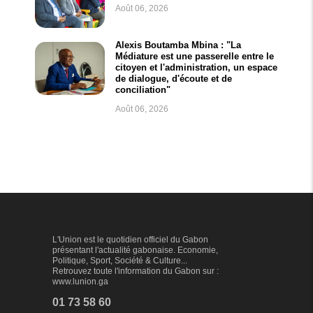
Août 06, 2026
Alexis Boutamba Mbina : "La
Médiature est une passerelle entre le
citoyen et l'administration, un espace
de dialogue, d'écoute et de
conciliation"
Août 06, 2026
L'Union est le quotidien officiel du Gabon
présentant l'actualité gabonaise. Economie,
Politique, Sport, Société & Culture...
Retrouvez toute l'information du Gabon sur :
www.lunion.ga
01 73 58 60