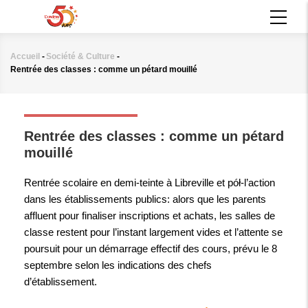
Aller
MAIN
au
NAVIGATION
contenu
principal
Accueil
-
Société & Culture
-
Fil
Rentrée des classes : comme un pétard mouillé
d'Ariane
SOCIÉTÉ & CULTURE
Rentrée des classes : comme un pétard
mouillé
Rentrée scolaire en demi-teinte à Libreville et pół-l’action
dans les établissements publics: alors que les parents
affluent pour finaliser inscriptions et achats, les salles de
classe restent pour l’instant largement vides et l’attente se
poursuit pour un démarrage effectif des cours, prévu le 8
septembre selon les indications des chefs
d’établissement.