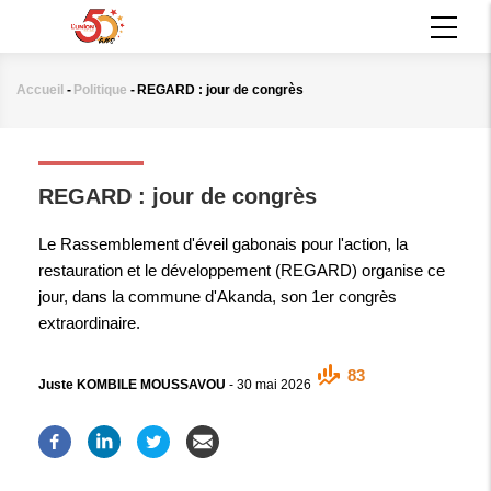
Aller
MAIN
au
NAVIGATION
contenu
principal
Accueil
-
Politique
-
REGARD : jour de congrès
Fil
d'Ariane
POLITIQUE
REGARD : jour de congrès
Le Rassemblement d'éveil gabonais pour l'action, la
restauration et le développement (REGARD) organise ce
jour, dans la commune d'Akanda, son 1er congrès
extraordinaire.
83
Juste KOMBILE MOUSSAVOU
-
30 mai 2026