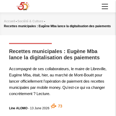
Aller
MAIN
au
NAVIGATION
contenu
principal
Accueil
-
Société & Culture
-
Fil
Recettes municipales : Eugène Mba lance la digitalisation des paiements
d'Ariane
SOCIÉTÉ & CULTURE
Recettes municipales : Eugène Mba
lance la digitalisation des paiements
Accompagné de ses collaborateurs, le maire de Libreville,
Eugène Mba, était, hier, au marché de Mont-Bouët pour
lancer officiellement l'opération de paiement des recettes
municipales par mobile money. Qu'est-ce qui va changer
concrètement ? Lecture.
73
Line ALOMO
-
13 June 2026