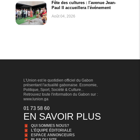
Fête des cultures : l'avenue Jean-
Paul II accueillera l'événement
Août 04, 2026
L'Union est le quotidien officiel du Gabon
présentant l'actualité gabonaise. Economie,
Politique, Sport, Société & Culture...
Retrouvez toute l'information du Gabon sur :
www.lunion.ga
01 73 58 60
EN SAVOIR PLUS
QUI SOMMES NOUS?
L'ÉQUIPE ÉDITORIALE
ESPACE ANNONCEURS
PLAN DU SITE