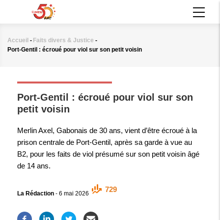
Aller
MAIN
au
NAVIGATION
contenu
principal
Accueil
-
Faits divers & Justice
-
Fil
Port-Gentil : écroué pour viol sur son petit voisin
d'Ariane
FAITS DIVERS & JUSTICE
Port-Gentil : écroué pour viol sur son
petit voisin
Merlin Axel, Gabonais de 30 ans, vient d’être écroué à la
prison centrale de Port-Gentil, après sa garde à vue au
B2, pour les faits de viol présumé sur son petit voisin âgé
de 14 ans.
729
La Rédaction
-
6 mai 2026