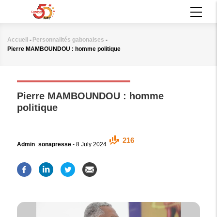
Aller
MAIN
au
NAVIGATION
contenu
principal
Accueil
-
Personnalités gabonaises
-
Fil
Pierre MAMBOUNDOU : homme politique
d'Ariane
PERSONNALITÉS GABONAISES
Pierre MAMBOUNDOU : homme
politique
216
Admin_sonapresse
-
8 July 2024