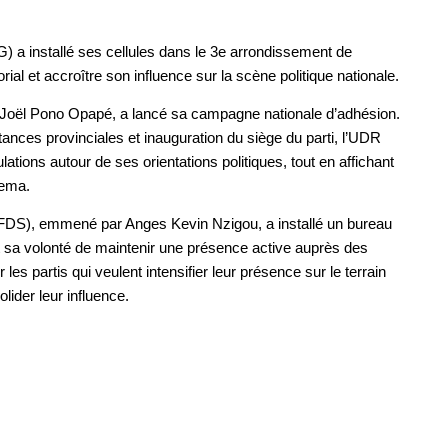
 a installé ses cellules dans le 3e arrondissement de
rial et accroître son influence sur la scène politique nationale.
 Joël Pono Opapé, a lancé sa campagne nationale d’adhésion.
nces provinciales et inauguration du siège du parti, l’UDR
ations autour de ses orientations politiques, tout en affichant
uema.
te (FDS), emmené par Anges Kevin Nzigou, a installé un bureau
nt sa volonté de maintenir une présence active auprès des
les partis qui veulent intensifier leur présence sur le terrain
lider leur influence.