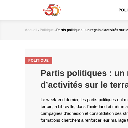
MAIN
Aller
NAVIGATION
au
POL
contenu
principal
Accueil
-
Politique
-
Partis politiques : un regain d’activités sur l
Fil
d'Ariane
POLITIQUE
Partis politiques : un
d’activités sur le terr
Le week-end dernier, les partis politiques ont mult
terrain, à Libreville, dans l’hinterland et même à
campagnes d’adhésion et consolidation des stru
formations cherchent à renforcer leur maillage terr