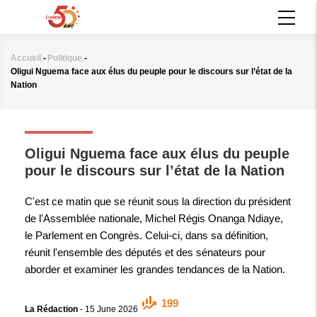
Aller
MAIN
au
NAVIGATION
contenu
principal
Accueil
-
Politique
-
Fil
Oligui Nguema face aux élus du peuple pour le discours sur l’état de la
d'Ariane
Nation
POLITIQUE
Oligui Nguema face aux élus du peuple
pour le discours sur l’état de la Nation
C'est ce matin que se réunit sous la direction du président
de l'Assemblée nationale, Michel Régis Onanga Ndiaye,
le Parlement en Congrès. Celui-ci, dans sa définition,
réunit l'ensemble des députés et des sénateurs pour
aborder et examiner les grandes tendances de la Nation.
199
La Rédaction
-
15 June 2026