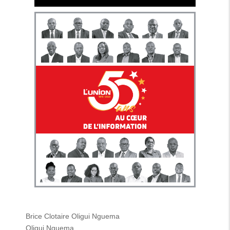
Brice Clotaire Oligui Nguema
Oligui Nguema