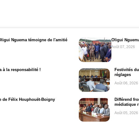
 Oligui Nguema témoigne de l'amitié
Oligui Nguema 
Août 07, 2026
 à la responsabilité !
Festivités d
réglages
Août 06, 2026
e de Félix Houphouët-Boigny
Différend fr
médiatique 
Août 05, 2026