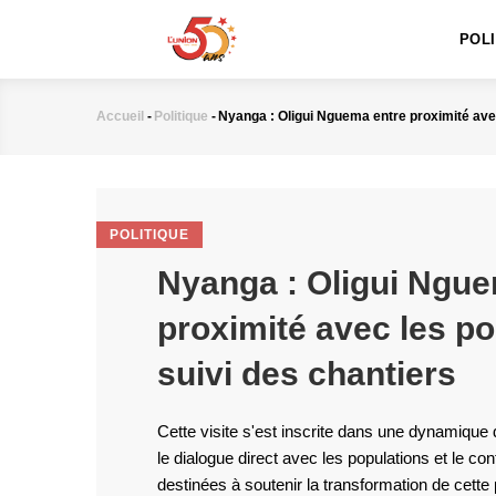
MAIN
Aller
NAVIGATION
au
POL
contenu
principal
Accueil
-
Politique
-
Nyanga : Oligui Nguema entre proximité avec
Fil
d'Ariane
POLITIQUE
Nyanga : Oligui Ngue
proximité avec les po
suivi des chantiers
Cette visite s'est inscrite dans une dynamiqu
le dialogue direct avec les populations et le con
destinées à soutenir la transformation de cette 