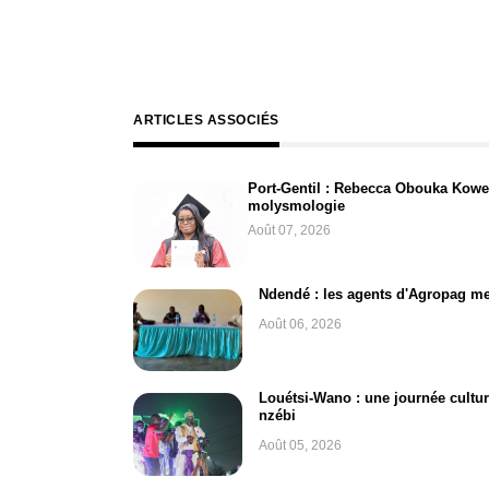
ARTICLES ASSOCIÉS
Port-Gentil : Rebecca Obouka Kowe
molysmologie
Août 07, 2026
Ndendé : les agents d'Agropag m
Août 06, 2026
Louétsi-Wano : une journée cultur
nzébi
Août 05, 2026