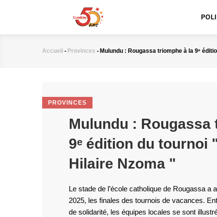
MAIN
Aller
NAVIGATION
au
POL
contenu
principal
Accueil
-
Provinces
-
Mulundu : Rougassa triomphe à la 9ᵉ éditio
Fil
d'Ariane
PROVINCES
Mulundu : Rougassa t
9ᵉ édition du tournoi 
Hilaire Nzoma "
Le stade de l’école catholique de Rougassa a a
2025, les finales des tournois de vacances. Entr
de solidarité, les équipes locales se sont illustr