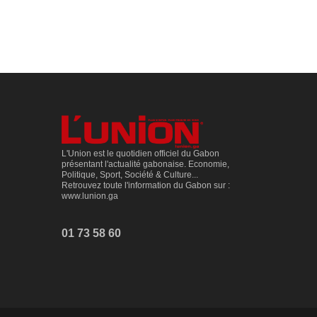
L'Union est le quotidien officiel du Gabon
présentant l'actualité gabonaise. Economie,
Politique, Sport, Société & Culture...
Retrouvez toute l'information du Gabon sur :
www.lunion.ga
01 73 58 60