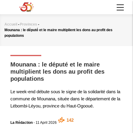
Aller
MAIN
au
NAVIGATION
contenu
principal
Accueil
-
Provinces
-
Fil
Mounana : le député et le maire multiplient les dons au profit des
d'Ariane
populations
PROVINCES
Mounana : le député et le maire
multiplient les dons au profit des
populations
Le week-end débute sous le signe de la solidarité dans la
commune de Mounana, située dans le département de la
Lébombi-Léyou, province du Haut-Ogooué.
142
La Rédaction
-
11 April 2026