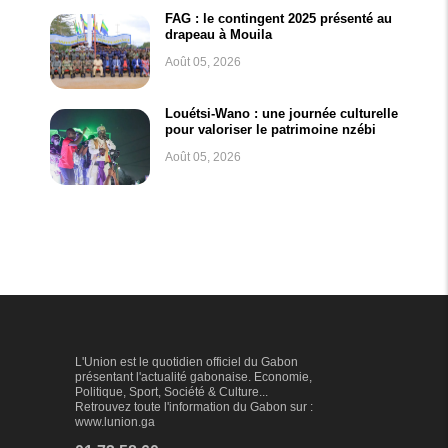
FAG : le contingent 2025 présenté au
drapeau à Mouila
Août 05, 2026
Louétsi-Wano : une journée culturelle
pour valoriser le patrimoine nzébi
Août 05, 2026
L'Union est le quotidien officiel du Gabon
présentant l'actualité gabonaise. Economie,
Politique, Sport, Société & Culture...
Retrouvez toute l'information du Gabon sur :
www.lunion.ga