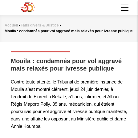
Aller
MAIN
au
NAVIGATION
contenu
principal
Accueil
-
Faits divers & Justice
-
Fil
Mouila : condamnés pour vol aggravé mais relaxés pour ivresse publique
d'Ariane
FAITS DIVERS & JUSTICE
Mouila : condamnés pour vol aggravé
mais relaxés pour ivresse publique
Contre toute attente, le Tribunal de première instance de
Mouila s’est montré clément, jeudi 24 juin dernier, à
l'endroit de Florentin Bekale, 51 ans, infirmier, et Alban
Régis Maporo Polly, 39 ans, mécanicien, qui étaient
poursuivis pour vol aggravé et ivresse publique manifeste,
dans une affaire les opposant au Ministère public et dame
Annie Koumba.