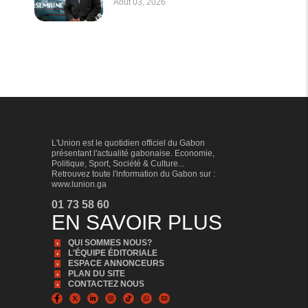
Août 03, 2026
L'Union est le quotidien officiel du Gabon
présentant l'actualité gabonaise. Economie,
Politique, Sport, Société & Culture...
Retrouvez toute l'information du Gabon sur :
www.lunion.ga
01 73 58 60
EN SAVOIR PLUS
QUI SOMMES NOUS?
L'ÉQUIPE ÉDITORIALE
ESPACE ANNONCEURS
PLAN DU SITE
CONTACTEZ NOUS