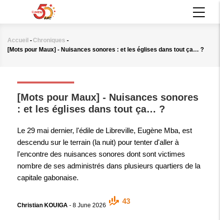
Aller
MAIN
au
NAVIGATION
contenu
principal
Accueil
-
Chroniques
-
Fil
[Mots pour Maux] - Nuisances sonores : et les églises dans tout ça… ?
d'Ariane
CHRONIQUES
[Mots pour Maux] - Nuisances sonores
: et les églises dans tout ça… ?
Le 29 mai dernier, l'édile de Libreville, Eugène Mba, est
descendu sur le terrain (la nuit) pour tenter d'aller à
l'encontre des nuisances sonores dont sont victimes
nombre de ses administrés dans plusieurs quartiers de la
capitale gabonaise.
43
Christian KOUIGA
-
8 June 2026