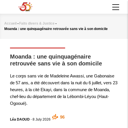
Aller
MAIN
au
NAVIGATION
contenu
principal
Accueil
-
Faits divers & Justice
-
Fil
Moanda : une quinquagénaire retrouvée sans vie à son domicile
d'Ariane
FAITS DIVERS & JUSTICE
Moanda : une quinquagénaire
retrouvée sans vie à son domicile
Le corps sans vie de Madeleine Awassi, une Gabonaise
de 57 ans, a été découvert dans la nuit du 6 juillet, vers 23
heures, à la cité Ekayi, dans la commune de Moanda,
chef-lieu du département de la Lébombi-Léyou (Haut-
Ogooué).
96
Léa DAOUD
-
8 July 2026