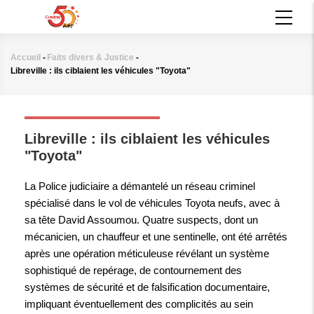
Aller
MAIN
au
NAVIGATION
contenu
principal
Accueil
-
Faits divers & Justice
-
Fil
Libreville : ils ciblaient les véhicules "Toyota"
d'Ariane
FAITS DIVERS & JUSTICE
Libreville : ils ciblaient les véhicules
"Toyota"
La Police judiciaire a démantelé un réseau criminel
spécialisé dans le vol de véhicules Toyota neufs, avec à
sa tête David Assoumou. Quatre suspects, dont un
mécanicien, un chauffeur et une sentinelle, ont été arrêtés
après une opération méticuleuse révélant un système
sophistiqué de repérage, de contournement des
systèmes de sécurité et de falsification documentaire,
impliquant éventuellement des complicités au sein