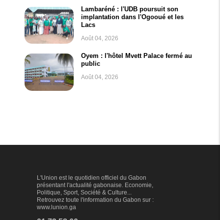
Lambaréné : l'UDB poursuit son
implantation dans l'Ogooué et les
Lacs
Août 04, 2026
Oyem : l'hôtel Mvett Palace fermé au
public
Août 04, 2026
L'Union est le quotidien officiel du Gabon
présentant l'actualité gabonaise. Economie,
Politique, Sport, Société & Culture...
Retrouvez toute l'information du Gabon sur :
www.lunion.ga