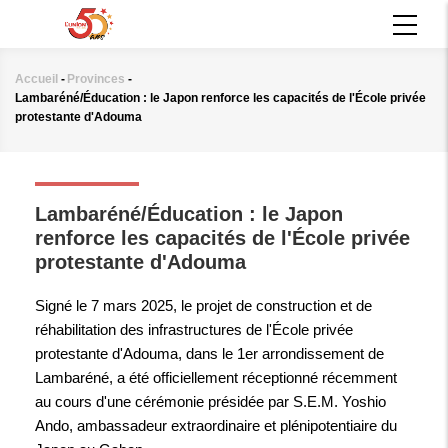
Aller
MAIN
au
NAVIGATION
contenu
principal
Accueil
-
Provinces
-
Fil
Lambaréné/Éducation : le Japon renforce les capacités de l'École privée
d'Ariane
protestante d'Adouma
PROVINCES
Lambaréné/Éducation : le Japon
renforce les capacités de l'École privée
protestante d'Adouma
Signé le 7 mars 2025, le projet de construction et de
réhabilitation des infrastructures de l'École privée
protestante d'Adouma, dans le 1er arrondissement de
Lambaréné, a été officiellement réceptionné récemment
au cours d'une cérémonie présidée par S.E.M. Yoshio
Ando, ambassadeur extraordinaire et plénipotentiaire du