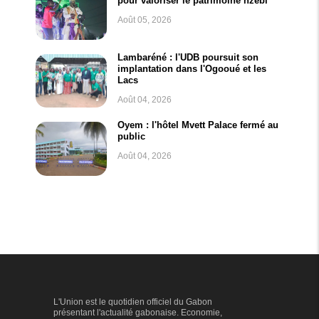
pour valoriser le patrimoine nzébi
Août 05, 2026
Lambaréné : l'UDB poursuit son
implantation dans l'Ogooué et les
Lacs
Août 04, 2026
Oyem : l'hôtel Mvett Palace fermé au
public
Août 04, 2026
L'Union est le quotidien officiel du Gabon
présentant l'actualité gabonaise. Economie,