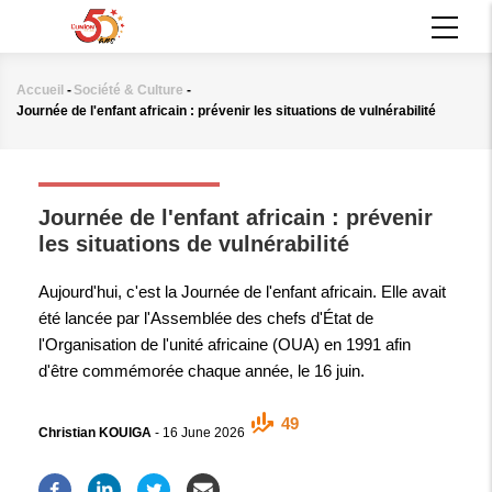
Aller
MAIN
au
NAVIGATION
contenu
principal
Accueil
-
Société & Culture
-
Fil
Journée de l'enfant africain : prévenir les situations de vulnérabilité
d'Ariane
SOCIÉTÉ & CULTURE
Journée de l'enfant africain : prévenir
les situations de vulnérabilité
Aujourd'hui, c'est la Journée de l'enfant africain. Elle avait
été lancée par l'Assemblée des chefs d'État de
l'Organisation de l'unité africaine (OUA) en 1991 afin
d'être commémorée chaque année, le 16 juin.
49
Christian KOUIGA
-
16 June 2026