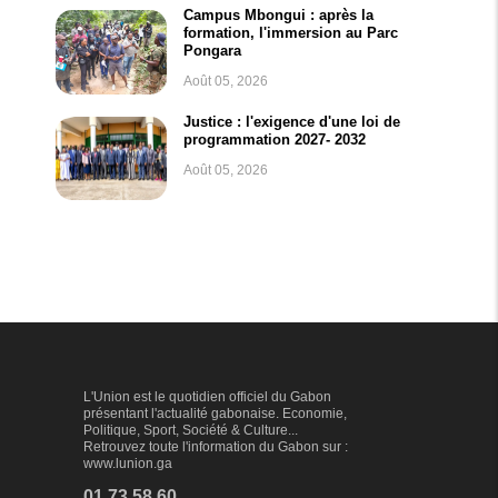
Campus Mbongui : après la
formation, l'immersion au Parc
Pongara
Août 05, 2026
Justice : l'exigence d'une loi de
programmation 2027- 2032
Août 05, 2026
L'Union est le quotidien officiel du Gabon
présentant l'actualité gabonaise. Economie,
Politique, Sport, Société & Culture...
Retrouvez toute l'information du Gabon sur :
www.lunion.ga
01 73 58 60