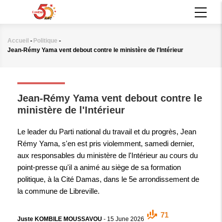
Aller
MAIN
au
NAVIGATION
contenu
principal
Accueil
-
Politique
-
Fil
Jean-Rémy Yama vent debout contre le ministère de l'Intérieur
d'Ariane
POLITIQUE
Jean-Rémy Yama vent debout contre le
ministère de l'Intérieur
Le leader du Parti national du travail et du progrès, Jean
Rémy Yama, s'en est pris violemment, samedi dernier,
aux responsables du ministère de l'Intérieur au cours du
point-presse qu'il a animé au siège de sa formation
politique, à la Cité Damas, dans le 5e arrondissement de
la commune de Libreville.
71
Juste KOMBILE MOUSSAVOU
-
15 June 2026