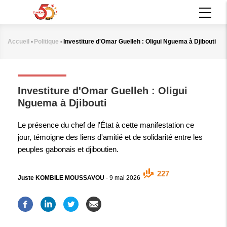
Aller
MAIN
au
NAVIGATION
contenu
principal
Accueil
-
Politique
-
Investiture d'Omar Guelleh : Oligui Nguema à Djibouti
Fil
d'Ariane
POLITIQUE
Investiture d'Omar Guelleh : Oligui
Nguema à Djibouti
Le présence du chef de l'État à cette manifestation ce
jour, témoigne des liens d'amitié et de solidarité entre les
peuples gabonais et djiboutien.
227
Juste KOMBILE MOUSSAVOU
-
9 mai 2026