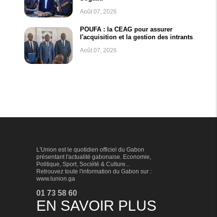
Août 07, 2026
POUFA : la CEAG pour assurer
l'acquisition et la gestion des intrants
Août 07, 2026
L'Union est le quotidien officiel du Gabon
présentant l'actualité gabonaise. Economie,
Politique, Sport, Société & Culture...
Retrouvez toute l'information du Gabon sur :
www.lunion.ga
01 73 58 60
EN SAVOIR PLUS