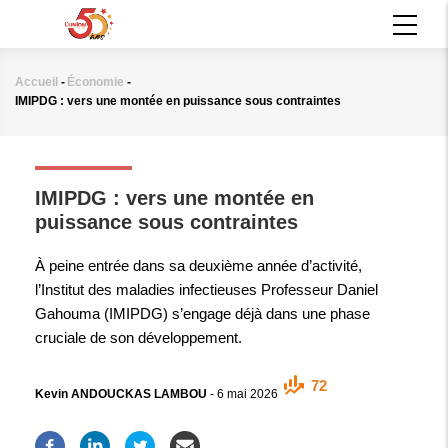
Aller
MAIN
au
NAVIGATION
contenu
principal
Accueil
-
Économie
-
Fil
IMIPDG : vers une montée en puissance sous contraintes
d'Ariane
ÉCONOMIE
IMIPDG : vers une montée en
puissance sous contraintes
À peine entrée dans sa deuxième année d’activité,
l’Institut des maladies infectieuses Professeur Daniel
Gahouma (IMIPDG) s’engage déjà dans une phase
cruciale de son développement.
72
Kevin ANDOUCKAS LAMBOU
-
6 mai 2026