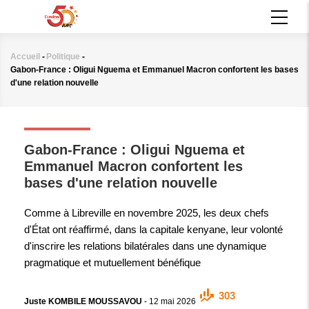
Aller
MAIN
au
NAVIGATION
contenu
principal
Accueil
-
Politique
-
Fil
Gabon-France : Oligui Nguema et Emmanuel Macron confortent les bases
d'Ariane
d'une relation nouvelle
POLITIQUE
Gabon-France : Oligui Nguema et
Emmanuel Macron confortent les
bases d'une relation nouvelle
Comme à Libreville en novembre 2025, les deux chefs
d'État ont réaffirmé, dans la capitale kenyane, leur volonté
d'inscrire les relations bilatérales dans une dynamique
pragmatique et mutuellement bénéfique
303
Juste KOMBILE MOUSSAVOU
-
12 mai 2026