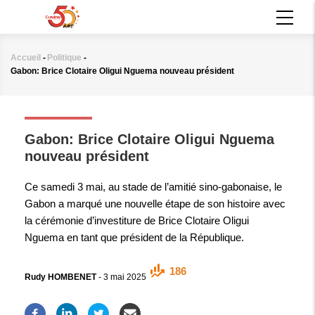
Aller
MAIN
au
NAVIGATION
contenu
principal
Accueil
-
Politique
-
Fil
Gabon: Brice Clotaire Oligui Nguema nouveau président
d'Ariane
POLITIQUE
Gabon: Brice Clotaire Oligui Nguema
nouveau président
Ce samedi 3 mai, au stade de l’amitié sino-gabonaise, le
Gabon a marqué une nouvelle étape de son histoire avec
la cérémonie d’investiture de Brice Clotaire Oligui
Nguema en tant que président de la République.
186
Rudy HOMBENET
-
3 mai 2025