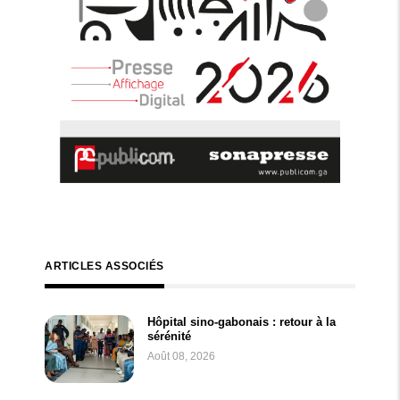
ARTICLES ASSOCIÉS
Hôpital sino-gabonais : retour à la
sérénité
Août 08, 2026