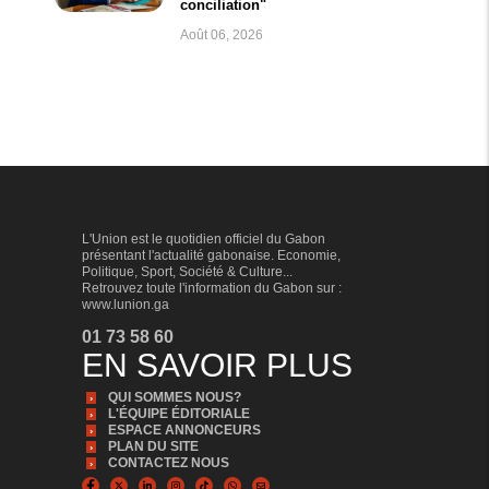
conciliation"
Août 06, 2026
L'Union est le quotidien officiel du Gabon
présentant l'actualité gabonaise. Economie,
Politique, Sport, Société & Culture...
Retrouvez toute l'information du Gabon sur :
www.lunion.ga
01 73 58 60
EN SAVOIR PLUS
QUI SOMMES NOUS?
L'ÉQUIPE ÉDITORIALE
ESPACE ANNONCEURS
PLAN DU SITE
CONTACTEZ NOUS