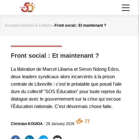
Aller
MAIN
au
NAVIGATION
contenu
principal
Accueil
-
Société & Culture
-
Front social : Et maintenant ?
Fil
d'Ariane
SOCIÉTÉ & CULTURE
Front social : Et maintenant ?
La libération de Marcel Libama et Simon Ndong Edzo,
deux leaders syndicaux alors incarcérés à la prison
centrale de Libreville : c'est le préalable que posait l'aile
dure du collectif "SOS Éducation" pour toute reprise du
dialogue avec le gouvernement sur la crise qui secoue
l'Éducation nationale. C'est désormais chose faite.
77
Christian KOUIGA
-
28 January 2026