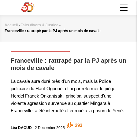
Aller
MAIN
au
NAVIGATION
contenu
principal
Accueil
-
Faits divers & Justice
-
Fil
Franceville : rattrapé par la PJ après un mois de cavale
d'Ariane
FAITS DIVERS & JUSTICE
Franceville : rattrapé par la PJ après un
mois de cavale
La cavale aura duré près d'un mois, mais la Police
judiciaire du Haut-Ogooué a fini par refermer le piège.
Herdel Franck Onkantsaki, principal suspect d'une
violente agression survenue au quartier Mingara à
Franceville, a été interpellé et écroué à la prison de Yené.
293
Léa DAOUD
-
2 December 2025