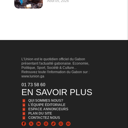
Août 05, 2026
L'Union est le quotidien officiel du Gabon
présentant l'actualité gabonaise. Economie,
Politique, Sport, Société & Culture...
Retrouvez toute l'information du Gabon sur :
www.lunion.ga
01 73 58 60
EN SAVOIR PLUS
QUI SOMMES NOUS?
L'ÉQUIPE ÉDITORIALE
ESPACE ANNONCEURS
PLAN DU SITE
CONTACTEZ NOUS