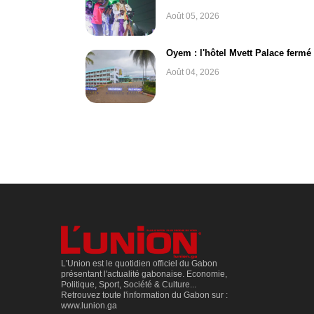
Août 05, 2026
Oyem : l'hôtel Mvett Palace fermé
Août 04, 2026
L'Union est le quotidien officiel du Gabon
présentant l'actualité gabonaise. Economie,
Politique, Sport, Société & Culture...
Retrouvez toute l'information du Gabon sur :
www.lunion.ga