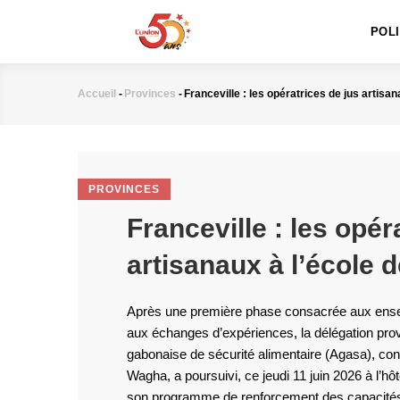
MAIN
Aller
NAVIGATION
au
POL
contenu
principal
Accueil
-
Provinces
-
Franceville : les opératrices de jus artisan
Fil
d'Ariane
PROVINCES
Franceville : les opér
artisanaux à l’école 
Après une première phase consacrée aux ense
aux échanges d’expériences, la délégation prov
gabonaise de sécurité alimentaire (Agasa), con
Wagha, a poursuivi, ce jeudi 11 juin 2026 à l’hôte
son programme de renforcement des capacités