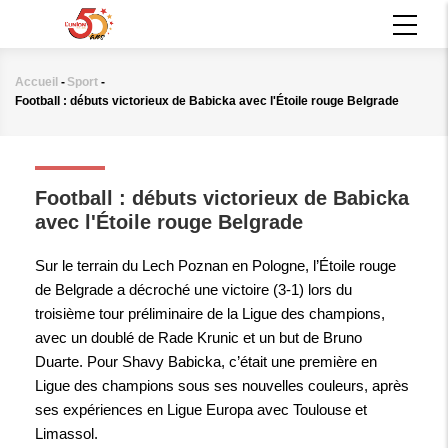
Aller
MAIN
au
NAVIGATION
contenu
principal
Accueil
-
Sport
-
Fil
Football : débuts victorieux de Babicka avec l'Étoile rouge Belgrade
d'Ariane
SPORT
Football : débuts victorieux de Babicka
avec l'Étoile rouge Belgrade
Sur le terrain du Lech Poznan en Pologne, l’Étoile rouge
de Belgrade a décroché une victoire (3-1) lors du
troisième tour préliminaire de la Ligue des champions,
avec un doublé de Rade Krunic et un but de Bruno
Duarte. Pour Shavy Babicka, c’était une première en
Ligue des champions sous ses nouvelles couleurs, après
ses expériences en Ligue Europa avec Toulouse et
Limassol.