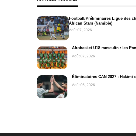
Football/Préliminaires Ligue des c
African Stars (Namibie)
Août 07, 2026
Afrobasket U18 masculin : les Pan
Août 07, 2026
Éliminatoires CAN 2027 : Hakimi e
Août 06, 2026