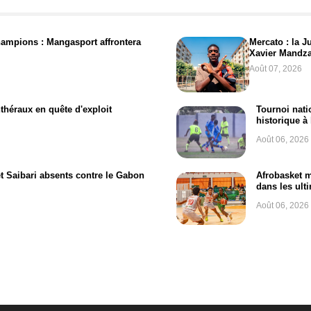
hampions : Mangasport affrontera
Mercato : la J
Xavier Mandz
Août 07, 2026
théraux en quête d'exploit
Tournoi nati
historique à
Août 06, 2026
t Saibari absents contre le Gabon
Afrobasket m
dans les ult
Août 06, 2026