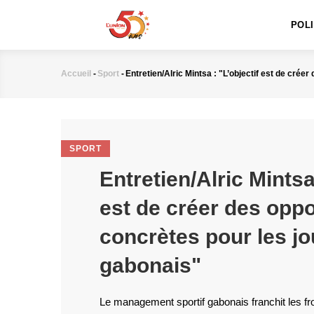
MAIN
Aller
NAVIGATION
au
POL
contenu
principal
Accueil
-
Sport
-
Entretien/Alric Mintsa : "L’objectif est de cré
Fil
d'Ariane
SPORT
Entretien/Alric Mintsa 
est de créer des oppo
concrètes pour les j
gabonais"
Le management sportif gabonais franchit les fron