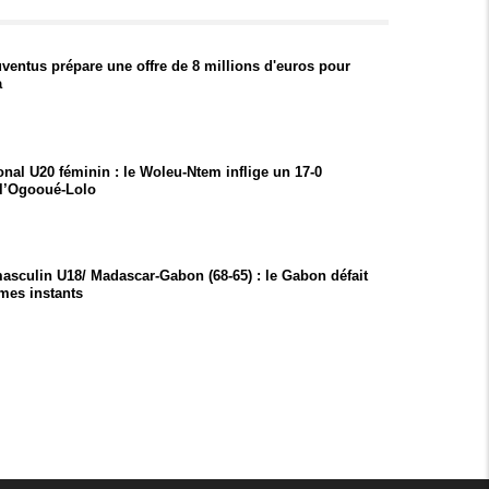
uventus prépare une offre de 8 millions d'euros pour
a
onal U20 féminin : le Woleu-Ntem inflige un 17-0
 l’Ogooué-Lolo
asculin U18/ Madascar-Gabon (68-65) : le Gabon défait
imes instants