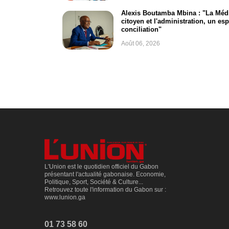
Alexis Boutamba Mbina : "La Média
citoyen et l'administration, un es
conciliation"
Août 06, 2026
L'Union est le quotidien officiel du Gabon
présentant l'actualité gabonaise. Economie,
Politique, Sport, Société & Culture...
Retrouvez toute l'information du Gabon sur :
www.lunion.ga
01 73 58 60