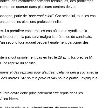
égularités, des dysfonctionnements techniques, des problèmes
 absence de quorum dans plusieurs centres de vote.
onangze, parle de
"pure confusion"
. Car selon lui, tous les cas
encadrant les élections professionnelles.
inctes. La première concerne les cas où aucun syndicat n'a
ue le quorum n'a pas suivi malgré la présence de candidats.
 d'un second tour auquel peuvent également participer des
e n'a tout simplement pas eu lieu le 28 avril. Ici, précise M.
'une reprise du scrutin.
tains et des reprises pour d'autres. Cela n'a rien à voir avec la
des arrêtés 147 pour le privé et 646 pour le public"
, explique-t-
le vote devra donc principalement être repris dans les
 Woleu-Ntem.
s, dès la clôture du dépouillement, de transmettre les