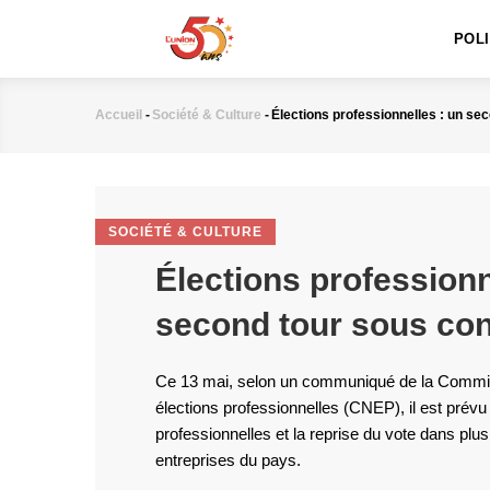
MAIN
Aller
NAVIGATION
au
POL
contenu
principal
Accueil
-
Société & Culture
-
Élections professionnelles : un sec
Fil
d'Ariane
SOCIÉTÉ & CULTURE
Élections professionn
second tour sous con
Ce 13 mai, selon un communiqué de la Commis
élections professionnelles (CNEP), il est prévu
professionnelles et la reprise du vote dans plus
entreprises du pays.