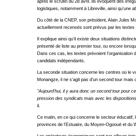
après le scrutin du 28 avril. Ils évoquent des irr
logistiques, notamment à Libreville, ainsi qu'une
Du côté de la CNEP, son président, Alain Jules M
actuellement recensés sont prévus par les textes 
Il explique ainsi qu'il existe deux situations dist
présenté de liste au premier tour, ou encore lorsq
Dans ces cas, les textes prévoient l'organisation
candidats indépendants.
La seconde situation concerne les centres où le vot
Monangze, il ne s'agit pas d'un second tour mais d
"Aujourd'hui, il y aura donc un second tour pour cer
pression des syndicats mais avec les dispositions 
il.
Ce matin, en ce qui concerne le secteur éducatif, 
provinces de l'Estuaire, du Moyen-Ogooué et du
Les opérateurs économiques sont par ailleurs tenu