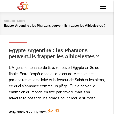
Aller
MAIN
au
NAVIGATION
contenu
principal
Accueil
-
Sport
-
Fil
Égypte-Argentine : les Pharaons peuvent-ils frapper les Albicelestes ?
d'Ariane
SPORT
Égypte-Argentine : les Pharaons
peuvent-ils frapper les Albicelestes ?
L'Argentine, tenante du titre, retrouve l'Égypte en 8e de
finale. Entre l'expérience et le talent de Messi et ses
partenaires et la solidité et la ferveur de Salah et les siens,
ce duel s'annonce comme un piège. Sur le papier, le
champion du monde en titre part favori, mais son
adversaire possède les armes pour créer la surprise.
43
Willy NDONG
-
7 July 2026