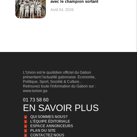
avec le champion sortant
Août 04, 2026
L'Union est le quotidien officiel du Gabon
présentant l'actualité gabonaise. Economie,
Politique, Sport, Société & Culture...
Retrouvez toute l'information du Gabon sur :
www.lunion.ga
01 73 58 60
EN SAVOIR PLUS
QUI SOMMES NOUS?
L'ÉQUIPE ÉDITORIALE
ESPACE ANNONCEURS
PLAN DU SITE
CONTACTEZ NOUS