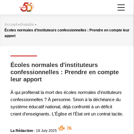
Aller
MAIN
au
NAVIGATION
contenu
principal
Accueil
-
Enquête
-
Fil
Écoles normales d'instituteurs confessionnelles : Prendre en compte leur
d'Ariane
apport
ENQUÊTE
Écoles normales d'instituteurs
confessionnelles : Prendre en compte
leur apport
À qui profiterait la mort des écoles normales d'instituteurs
confessionnelles ? À personne. Sinon à la déchéance du
système éducatif national, déjà confronté à un déficit
criant d'enseignants. L'Église et l'État ont un contrat tacite.
76
La Rédaction
-
18 July 2025