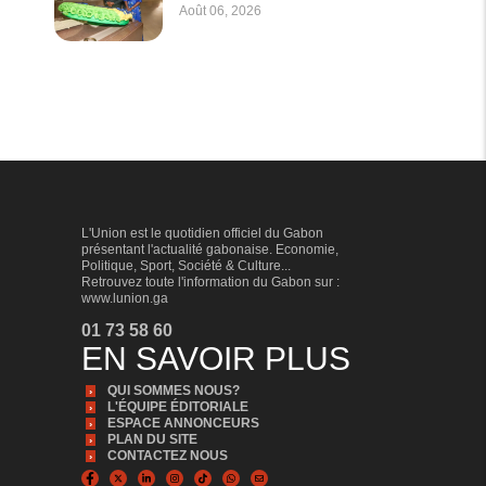
Août 06, 2026
L'Union est le quotidien officiel du Gabon
présentant l'actualité gabonaise. Economie,
Politique, Sport, Société & Culture...
Retrouvez toute l'information du Gabon sur :
www.lunion.ga
01 73 58 60
EN SAVOIR PLUS
QUI SOMMES NOUS?
L'ÉQUIPE ÉDITORIALE
ESPACE ANNONCEURS
PLAN DU SITE
CONTACTEZ NOUS