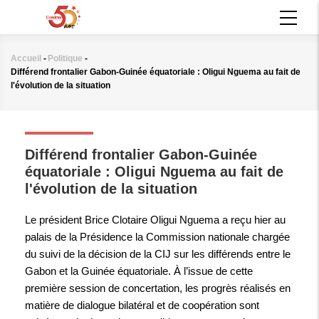
Aller
MAIN
au
NAVIGATION
contenu
principal
Accueil
-
Politique
-
Fil
Différend frontalier Gabon-Guinée équatoriale : Oligui Nguema au fait de
d'Ariane
l'évolution de la situation
POLITIQUE
Différend frontalier Gabon-Guinée
équatoriale : Oligui Nguema au fait de
l'évolution de la situation
Le président Brice Clotaire Oligui Nguema a reçu hier au
palais de la Présidence la Commission nationale chargée
du suivi de la décision de la CIJ sur les différends entre le
Gabon et la Guinée équatoriale. À l’issue de cette
première session de concertation, les progrès réalisés en
matière de dialogue bilatéral et de coopération sont