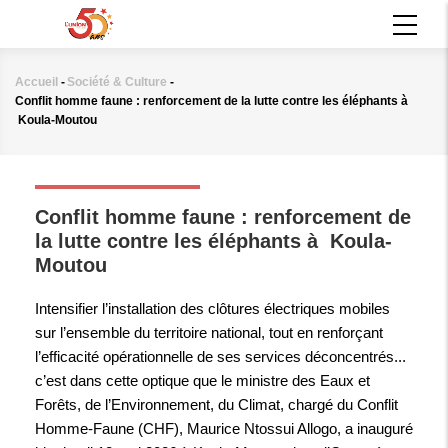
Aller
MAIN
au
NAVIGATION
contenu
principal
Accueil
-
Société & Culture
-
Fil
Conflit homme faune : renforcement de la lutte contre les éléphants à
d'Ariane
Koula-Moutou
SOCIÉTÉ & CULTURE
Conflit homme faune : renforcement de
la lutte contre les éléphants à Koula-
Moutou
Intensifier l’installation des clôtures électriques mobiles
sur l’ensemble du territoire national, tout en renforçant
l’efficacité opérationnelle de ses services déconcentrés...
c’est dans cette optique que le ministre des Eaux et
Forêts, de l’Environnement, du Climat, chargé du Conflit
Homme-Faune (CHF), Maurice Ntossui Allogo, a inauguré