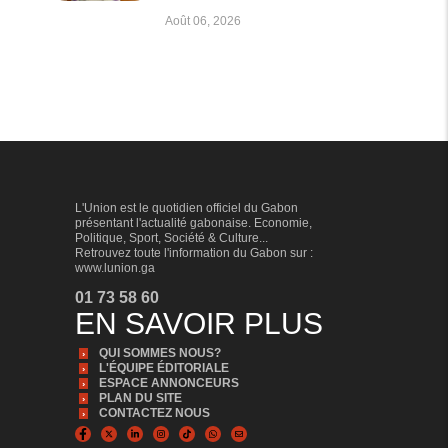
Août 06, 2026
L'Union est le quotidien officiel du Gabon
présentant l'actualité gabonaise. Economie,
Politique, Sport, Société & Culture...
Retrouvez toute l'information du Gabon sur :
www.lunion.ga
01 73 58 60
EN SAVOIR PLUS
QUI SOMMES NOUS?
L'ÉQUIPE ÉDITORIALE
ESPACE ANNONCEURS
PLAN DU SITE
CONTACTEZ NOUS