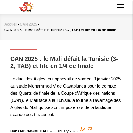
Aller
MAIN
au
NAVIGATION
contenu
principal
Accueil
-
CAN 2025
-
Fil
CAN 2025 : le Mali défait la Tunisie (3-2, TAB) et file en 1/4 de finale
d'Ariane
CAN 2025
CAN 2025 : le Mali défait la Tunisie (3-
2, TAB) et file en 1/4 de finale
Le duel des Aigles, qui opposait ce samedi 3 janvier 2025
au stade Mohammed V de Casablanca pour le compte
des Quarts de finale de la Coupe d’Afrique des nations
(CAN), le Mali face à la Tunisie, a tourné à l’avantage des
Aigles du Mali qui se sont imposé lors de la fatidique
séance des tirs au but.
73
Hans NDONG MEBALE
-
3 January 2026