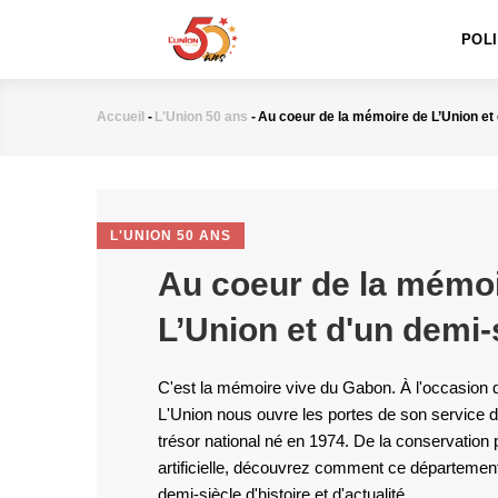
MAIN
Aller
NAVIGATION
au
POL
contenu
principal
Accueil
-
L'Union 50 ans
-
Au coeur de la mémoire de L’Union et 
Fil
d'Ariane
L'UNION 50 ANS
Au coeur de la mémo
L’Union et d'un demi-
C'est la mémoire vive du Gabon. À l'occasion 
L'Union nous ouvre les portes de son service d
trésor national né en 1974. De la conservation pa
artificielle, découvrez comment ce départemen
demi-siècle d'histoire et d'actualité.