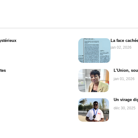
ystérieux
La face caché
jan 02, 2026
tes
L’Union, sou
jan 01, 2026
Un virage dig
déc 30, 2025