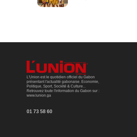
L'Union est le quotidien officiel du Gabon
présentant l'actualité gabonaise. Economie,
Politique, Sport, Société & Culture...
Retrouvez toute l'information du Gabon sur :
www.lunion.ga
01 73 58 60