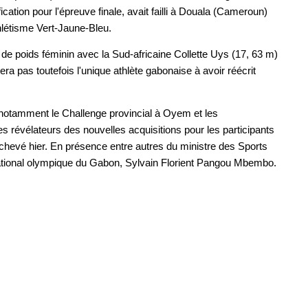
ication pour l'épreuve finale, avait failli à Douala (Cameroun)
hlétisme Vert-Jaune-Bleu.
e poids féminin avec la Sud-africaine Collette Uys (17, 63 m)
a pas toutefois l'unique athlète gabonaise à avoir réécrit
, notamment le Challenge provincial à Oyem et les
 révélateurs des nouvelles acquisitions pour les participants
achevé hier. En présence entre autres du ministre des Sports
national olympique du Gabon, Sylvain Florient Pangou Mbembo.