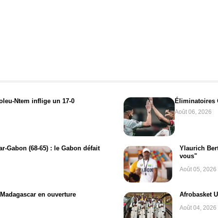
oleu-Ntem inflige un 17-0
Éliminatoires 
Août 06, 2026
r-Gabon (68-65) : le Gabon défait
Ylaurich Ber
vous"
Août 05, 2026
-Madagascar en ouverture
Afrobasket U
Août 04, 2026