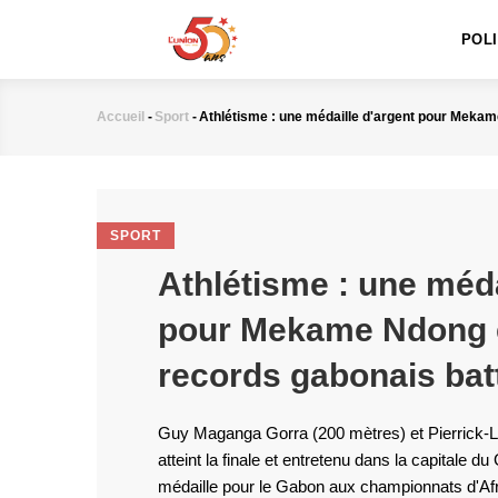
MAIN
Aller
NAVIGATION
au
POL
contenu
principal
Accueil
-
Sport
-
Athlétisme : une médaille d'argent pour Meka
Fil
d'Ariane
SPORT
Athlétisme : une méda
pour Mekame Ndong 
records gabonais bat
Guy Maganga Gorra (200 mètres) et Pierrick-L
atteint la finale et entretenu dans la capitale du
médaille pour le Gabon aux championnats d'Afr