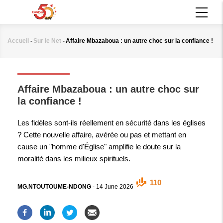
Aller
MAIN
au
NAVIGATION
contenu
principal
Accueil
-
Sur le Net
-
Affaire Mbazaboua : un autre choc sur la confiance !
Fil
d'Ariane
SUR LE NET
Affaire Mbazaboua : un autre choc sur
la confiance !
Les fidèles sont-ils réellement en sécurité dans les églises
? Cette nouvelle affaire, avérée ou pas et mettant en
cause un "homme d'Église" amplifie le doute sur la
moralité dans les milieux spirituels.
110
MG.NTOUTOUME-NDONG
-
14 June 2026