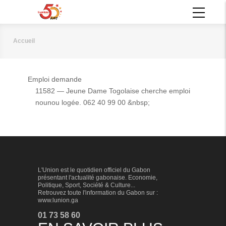
Aller
MAIN
au
NAVIGATION
contenu
principal
Accueil
Fil
d'Ariane
Emploi demande
11582 — Jeune Dame Togolaise cherche emploi
nounou logée. 062 40 99 00 &nbsp;
L'Union est le quotidien officiel du Gabon
présentant l'actualité gabonaise. Economie,
Politique, Sport, Société & Culture...
Retrouvez toute l'information du Gabon sur :
www.lunion.ga
01 73 58 60