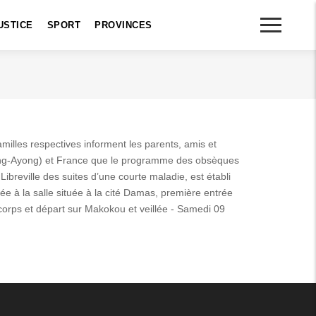
USTICE
SPORT
PROVINCES
illes respectives informent les parents, amis et
eng-Ayong) et France que le programme des obsèques
Libreville des suites d’une courte maladie, est établi
llée à la salle située à la cité Damas, première entrée
corps et départ sur Makokou et veillée - Samedi 09