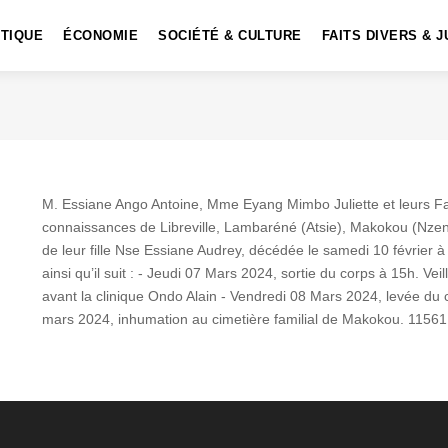
ITIQUE
ÉCONOMIE
SOCIÉTÉ & CULTURE
FAITS DIVERS & J
M. Essiane Ango Antoine, Mme Eyang Mimbo Juliette et leurs Fam
connaissances de Libreville, Lambaréné (Atsie), Makokou (Nz
de leur fille Nse Essiane Audrey, décédée le samedi 10 février à 
ainsi qu’il suit : - Jeudi 07 Mars 2024, sortie du corps à 15h. Vei
avant la clinique Ondo Alain - Vendredi 08 Mars 2024, levée du 
mars 2024, inhumation au cimetière familial de Makokou. 11561